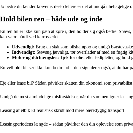
Jo bedre du kender kravene, desto lettere er det at undgå ubehagelige ov
Hold bilen ren – både ude og inde
En ren bil er ikke kun pæn at køre i, den holder sig også bedre. Snavs, f
kan være hårdt ved karrosseriet.
Udvendigt:
Brug en skånsom bilshampoo og undgå børstevaske, 
Indvendigt:
Støvsug jævnligt, tør overflader af med en fugtig klu
Motor og dørhængsler:
Tjek for olie- eller fedtpletter, og hol
En velholdt bil ser ikke kun bedre ud – den signalerer også, at du har p
Eje eller lease bil? Sådan påvirker skatten din økonomi som privatbilist
Undgå de mest almindelige misforståelser, når du sammenligner leasin
Leasing af elbil: Et realistisk skridt mod mere bæredygtig transport
Leasingperiodens længde – sådan påvirker den din oplevelse som priva