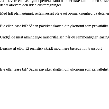
At aflevere en leasingbil i perfekt stand handler ikke kun om den sidst
det at aflevere den uden ekstraregninger.
Med lidt planlægning, regelmæssig pleje og opmærksomhed på detaljerne 
Eje eller lease bil? Sådan påvirker skatten din økonomi som privatbilist
Undgå de mest almindelige misforståelser, når du sammenligner leasin
Leasing af elbil: Et realistisk skridt mod mere bæredygtig transport
Eje eller lease bil? Sådan påvirker skatten din økonomi som privatbilist