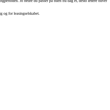
gperioden. Jo bedre du passer på bilen fra dag ét, desto lettere bliver
g og for leasingselskabet.