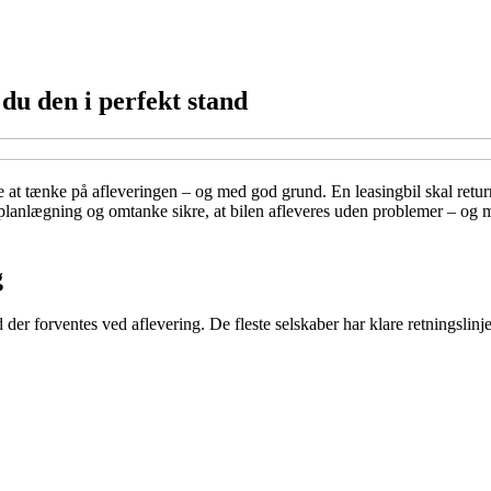
 du den i perfekt stand
 at tænke på afleveringen – og med god grund. En leasingbil skal return
 planlægning og omtanke sikre, at bilen afleveres uden problemer – og må
g
 der forventes ved aflevering. De fleste selskaber har klare retningslinj