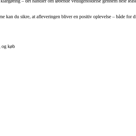
e klargøring – det handler om løbende vedligeholdelse gennem hele leasin
kan du sikre, at afleveringen bliver en positiv oplevelse – både for di
g og køb