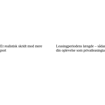
 Et realistisk skridt mod mere
Leasingperiodens længde – sådan
port
din oplevelse som privatleasingta