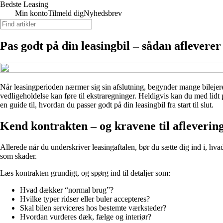
Bedste Leasing
Min konto
Tilmeld dig
Nyhedsbrev
Pas godt på din leasingbil – sådan afleverer
Når leasingperioden nærmer sig sin afslutning, begynder mange bilejere
vedligeholdelse kan føre til ekstraregninger. Heldigvis kan du med lidt
en guide til, hvordan du passer godt på din leasingbil fra start til slut.
Kend kontrakten – og kravene til afleverin
Allerede når du underskriver leasingaftalen, bør du sætte dig ind i, hvad
som skader.
Læs kontrakten grundigt, og spørg ind til detaljer som:
Hvad dækker “normal brug”?
Hvilke typer ridser eller buler accepteres?
Skal bilen serviceres hos bestemte værksteder?
Hvordan vurderes dæk, fælge og interiør?