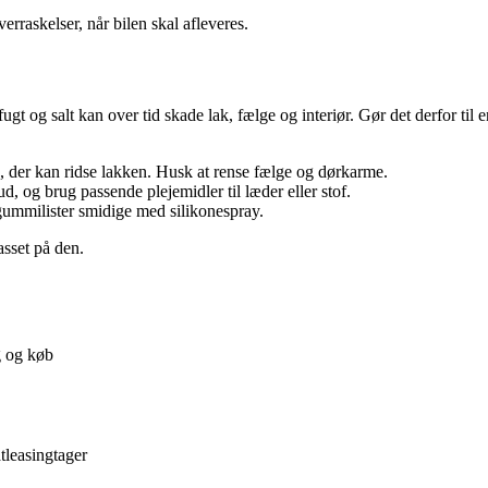
erraskelser, når bilen skal afleveres.
ugt og salt kan over tid skade lak, fælge og interiør. Gør det derfor til 
der kan ridse lakken. Husk at rense fælge og dørkarme.
d, og brug passende plejemidler til læder eller stof.
d gummilister smidige med silikonespray.
asset på den.
g og køb
tleasingtager