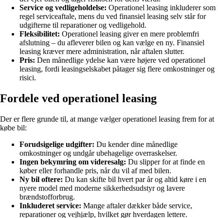
Service og vedligeholdelse:
Operationel leasing inkluderer som
regel serviceaftale, mens du ved finansiel leasing selv står for
udgifterne til reparationer og vedligehold.
Fleksibilitet:
Operationel leasing giver en mere problemfri
afslutning – du afleverer bilen og kan vælge en ny. Finansiel
leasing kræver mere administration, når aftalen slutter.
Pris:
Den månedlige ydelse kan være højere ved operationel
leasing, fordi leasingselskabet påtager sig flere omkostninger og
risici.
Fordele ved operationel leasing
Der er flere grunde til, at mange vælger operationel leasing frem for at
købe bil:
Forudsigelige udgifter:
Du kender dine månedlige
omkostninger og undgår ubehagelige overraskelser.
Ingen bekymring om videresalg:
Du slipper for at finde en
køber eller forhandle pris, når du vil af med bilen.
Ny bil oftere:
Du kan skifte bil hvert par år og altid køre i en
nyere model med moderne sikkerhedsudstyr og lavere
brændstofforbrug.
Inkluderet service:
Mange aftaler dækker både service,
reparationer og vejhjælp, hvilket gør hverdagen lettere.