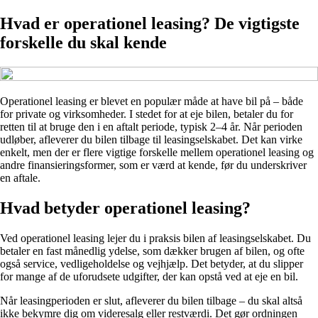
Hvad er operationel leasing? De vigtigste
forskelle du skal kende
Operationel leasing er blevet en populær måde at have bil på – både
for private og virksomheder. I stedet for at eje bilen, betaler du for
retten til at bruge den i en aftalt periode, typisk 2–4 år. Når perioden
udløber, afleverer du bilen tilbage til leasingselskabet. Det kan virke
enkelt, men der er flere vigtige forskelle mellem operationel leasing og
andre finansieringsformer, som er værd at kende, før du underskriver
en aftale.
Hvad betyder operationel leasing?
Ved operationel leasing lejer du i praksis bilen af leasingselskabet. Du
betaler en fast månedlig ydelse, som dækker brugen af bilen, og ofte
også service, vedligeholdelse og vejhjælp. Det betyder, at du slipper
for mange af de uforudsete udgifter, der kan opstå ved at eje en bil.
Når leasingperioden er slut, afleverer du bilen tilbage – du skal altså
ikke bekymre dig om videresalg eller restværdi. Det gør ordningen