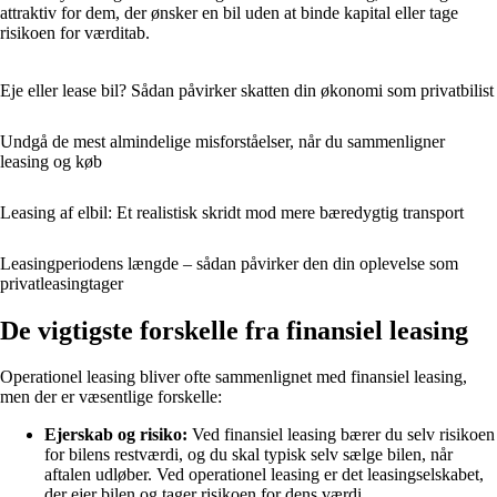
attraktiv for dem, der ønsker en bil uden at binde kapital eller tage
risikoen for værditab.
Eje eller lease bil? Sådan påvirker skatten din økonomi som privatbilist
Undgå de mest almindelige misforståelser, når du sammenligner
leasing og køb
Leasing af elbil: Et realistisk skridt mod mere bæredygtig transport
Leasingperiodens længde – sådan påvirker den din oplevelse som
privatleasingtager
De vigtigste forskelle fra finansiel leasing
Operationel leasing bliver ofte sammenlignet med finansiel leasing,
men der er væsentlige forskelle:
Ejerskab og risiko:
Ved finansiel leasing bærer du selv risikoen
for bilens restværdi, og du skal typisk selv sælge bilen, når
aftalen udløber. Ved operationel leasing er det leasingselskabet,
der ejer bilen og tager risikoen for dens værdi.