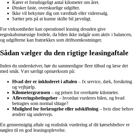
Kører et forudsigeligt antal kilometer om året.
Ønsker faste, overskuelige udgifter.
Ikke vil bekymre dig om værditab eller videresalg.
Sætter pris på at kunne skifte bil jævnligt.
For virksomheder kan operationel leasing desuden give
regnskabsmæssige fordele, da bilen ikke indgår som aktiv i balancen,
og udgifterne kan fratrækkes som driftsomkostninger.
Sådan vælger du den rigtige leasingaftale
Inden du underskriver, bør du sammenligne flere tilbud og læse det
med småt. Vær særligt opmærksom på:
Hvad der er inkluderet i aftalen
– fx service, dæk, forsikring
og vejhjælp.
Kilometergrænsen
– og prisen for overkørte kilometer.
Afleveringsbetingelser
– hvordan vurderes bilen, og hvad
betragtes som normal slitage?
Mulighed for forlængelse eller udskiftning
– hvis dine behov
ændrer sig undervejs.
En gennemsigtig aftale og realistisk vurdering af dit kørselsbehov er
nøglen til en god leasingoplevelse.