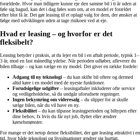
forældede. Hvor man tidligere kunne eje den samme bil i ti år uden at
føle sig bagud, kan det i dag føles som om, at en model er forældet
efter blot få år. Det gør leasing til et oplagt valg for dem, der ønsker at
følge med udviklingen uden at tage risikoen ved at eje.
Hvad er leasing – og hvorfor er det
fleksibelt?
Leasing betyder i praksis, at du lejer en bil i en aftalt periode, typisk 1–
3 år, mod en fast månedlig ydelse. Når perioden udløber, afleverer du
bilen tilbage – og kan vælge en ny model. Det giver en række fordele:
Adgang til ny teknologi
– du kan skifte bil oftere og dermed
altid køre i en model med de nyeste funktioner.
Forudsigelige udgifter
– leasingaftaler inkluderer ofte service
og vedligeholdelse, så du undgår uforudsete regninger.
Ingen bekymring om videresalg
– du slipper for at skulle
sælge bilen, når du vil have en ny.
Fleksibilitet
– du kan tilpasse leasingperioden og biltypen efter
dine behov, fx hvis du får nyt job, flytter eller ændrer
kørselsmønster.
For mange er det netop denne fleksibilitet, der gør leasing attraktivt i en
tid, hvor både teknologi og livssituationer ændrer sig hurtigt.