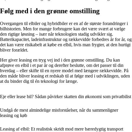
Følg med i den grønne omstilling
Overgangen til elbiler og hybridbiler er en af de største forandringer i
bilhistorien. Men for mange forbrugere kan det være svært at vælge
den rigtige løsning – især når teknologien stadig udvikler sig.
Batterikapacitet, ladeinfrastruktur og rækkevidde forbedres år for år, og
det kan være risikabelt at købe en elbil, hvis man frygter, at den hurtigt
bliver forældet.
Her giver leasing en tryg vej ind i den grønne omstilling. Du kan
afprøve en elbil i et par år og derefter beslutte, om det passer til din
hverdag – eller skifte til en nyere model med længere rækkevidde. På
den måde bliver leasing et redskab til at følge med i udviklingen, uden
at du binder dig til én teknologi for længe.
Eje eller lease bil? Sådan påvirker skatten din økonomi som privatbilist
Undgå de mest almindelige misforståelser, når du sammenligner
leasing og køb
Leasing af elbil: Et realistisk skridt mod mere bæredygtig transport