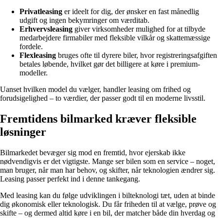
Privatleasing
er ideelt for dig, der ønsker en fast månedlig
udgift og ingen bekymringer om værditab.
Erhvervsleasing
giver virksomheder mulighed for at tilbyde
medarbejdere firmabiler med fleksible vilkår og skattemæssige
fordele.
Flexleasing
bruges ofte til dyrere biler, hvor registreringsafgiften
betales løbende, hvilket gør det billigere at køre i premium-
modeller.
Uanset hvilken model du vælger, handler leasing om frihed og
forudsigelighed – to værdier, der passer godt til en moderne livsstil.
Fremtidens bilmarked kræver fleksible
løsninger
Bilmarkedet bevæger sig mod en fremtid, hvor ejerskab ikke
nødvendigvis er det vigtigste. Mange ser bilen som en service – noget,
man bruger, når man har behov, og skifter, når teknologien ændrer sig.
Leasing passer perfekt ind i denne tankegang.
Med leasing kan du følge udviklingen i bilteknologi tæt, uden at binde
dig økonomisk eller teknologisk. Du får friheden til at vælge, prøve og
skifte – og dermed altid køre i en bil, der matcher både din hverdag og