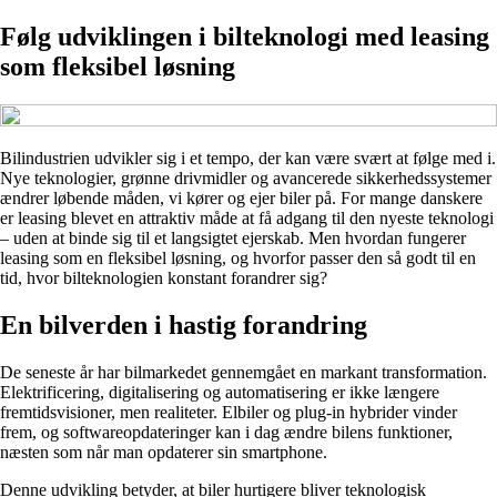
Følg udviklingen i bilteknologi med leasing
som fleksibel løsning
Bilindustrien udvikler sig i et tempo, der kan være svært at følge med i.
Nye teknologier, grønne drivmidler og avancerede sikkerhedssystemer
ændrer løbende måden, vi kører og ejer biler på. For mange danskere
er leasing blevet en attraktiv måde at få adgang til den nyeste teknologi
– uden at binde sig til et langsigtet ejerskab. Men hvordan fungerer
leasing som en fleksibel løsning, og hvorfor passer den så godt til en
tid, hvor bilteknologien konstant forandrer sig?
En bilverden i hastig forandring
De seneste år har bilmarkedet gennemgået en markant transformation.
Elektrificering, digitalisering og automatisering er ikke længere
fremtidsvisioner, men realiteter. Elbiler og plug-in hybrider vinder
frem, og softwareopdateringer kan i dag ændre bilens funktioner,
næsten som når man opdaterer sin smartphone.
Denne udvikling betyder, at biler hurtigere bliver teknologisk