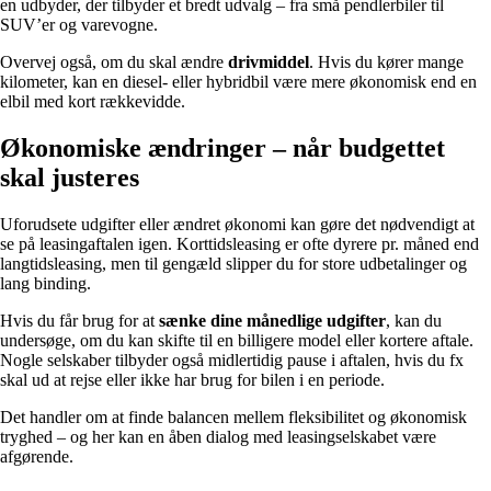
en udbyder, der tilbyder et bredt udvalg – fra små pendlerbiler til
SUV’er og varevogne.
Overvej også, om du skal ændre
drivmiddel
. Hvis du kører mange
kilometer, kan en diesel- eller hybridbil være mere økonomisk end en
elbil med kort rækkevidde.
Økonomiske ændringer – når budgettet
skal justeres
Uforudsete udgifter eller ændret økonomi kan gøre det nødvendigt at
se på leasingaftalen igen. Korttidsleasing er ofte dyrere pr. måned end
langtidsleasing, men til gengæld slipper du for store udbetalinger og
lang binding.
Hvis du får brug for at
sænke dine månedlige udgifter
, kan du
undersøge, om du kan skifte til en billigere model eller kortere aftale.
Nogle selskaber tilbyder også midlertidig pause i aftalen, hvis du fx
skal ud at rejse eller ikke har brug for bilen i en periode.
Det handler om at finde balancen mellem fleksibilitet og økonomisk
tryghed – og her kan en åben dialog med leasingselskabet være
afgørende.