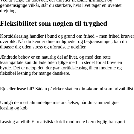
gennemsigtige vilkår, står du stærkere, hvis livet tager en uventet
drejning.
Fleksibilitet som nøglen til tryghed
Korttidsleasing handler i bund og grund om frihed – men frihed kræver
overblik. Når du kender dine muligheder og begrænsninger, kan du
tilpasse dig uden stress og uforudsete udgifter.
Ændrede behov er en naturlig del af livet, og med den rette
leasingaftale kan du lade bilen følge med – i stedet for at blive en
byrde. Det er netop det, der gør korttidsleasing til en moderne og
fleksibel løsning for mange danskere.
Eje eller lease bil? Sådan påvirker skatten din økonomi som privatbilist
Undgå de mest almindelige misforståelser, når du sammenligner
leasing og køb
Leasing af elbil: Et realistisk skridt mod mere bæredygtig transport