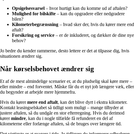
Opsigelsesvarsel
– hvor hurtigt kan du komme ud af aftalen?
Mulighed for bilskifte
– kan du opgradere eller nedgradere
bilen?
Kilometerbegrænsning
– hvad sker der, hvis du kører mere end
aftalt?
Forsikring og service
– er de inkluderet, og dækker de dine nye
behov?
Jo bedre du kender rammerne, desto lettere er det at tilpasse dig, hvis
situationen ændrer sig.
Når kørselsbehovet ændrer sig
Et af de mest almindelige scenarier er, at du pludselig skal køre mere –
eller mindre – end forventet. Måske får du et nyt job længere væk, eller
du begynder at arbejde mere hjemmefra.
Hvis du kører
mere end aftalt
, kan det blive dyrt i ekstra kilometer.
Kontakt leasingselskabet så tidligt som muligt – mange tilbyder at
justere aftalen, så du undgår en stor efterregning. Hvis du derimod
kører
mindre
, kan du i nogle tilfælde få refunderet en del af
kilometerne eller forlænge aftalen, så de bruges over længere tid.
Det vigtigste er at reagere i tide. Jo tidligere du informerer udbyderen,