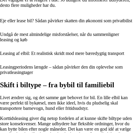
desto flere muligheder har du.
Eje eller lease bil? Sådan påvirker skatten din økonomi som privatbilist
Undgå de mest almindelige misforståelser, når du sammenligner
leasing og køb
Leasing af elbil: Et realistisk skridt mod mere bæredygtig transport
Leasingperiodens længde – sådan påvirker den din oplevelse som
privatleasingtager
Skift i biltype – fra bybil til familiebil
Livet ændrer sig, og det samme gør behovet for bil. En lille elbil kan
være perfekt til bykørsel, men ikke ideel, hvis du pludselig skal
transportere barnevogn, hund eller fritidsudstyr.
Korttidsleasing giver dig netop fordelen af at kunne skifte biltype uden
store konsekvenser. Mange udbydere har fleksible ordninger, hvor du
kan bytte bilen efter nogle måneder. Det kan være en god idé at vælge