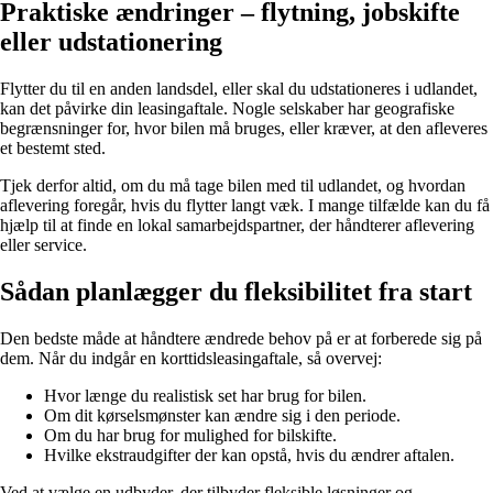
Praktiske ændringer – flytning, jobskifte
eller udstationering
Flytter du til en anden landsdel, eller skal du udstationeres i udlandet,
kan det påvirke din leasingaftale. Nogle selskaber har geografiske
begrænsninger for, hvor bilen må bruges, eller kræver, at den afleveres
et bestemt sted.
Tjek derfor altid, om du må tage bilen med til udlandet, og hvordan
aflevering foregår, hvis du flytter langt væk. I mange tilfælde kan du få
hjælp til at finde en lokal samarbejdspartner, der håndterer aflevering
eller service.
Sådan planlægger du fleksibilitet fra start
Den bedste måde at håndtere ændrede behov på er at forberede sig på
dem. Når du indgår en korttidsleasingaftale, så overvej:
Hvor længe du realistisk set har brug for bilen.
Om dit kørselsmønster kan ændre sig i den periode.
Om du har brug for mulighed for bilskifte.
Hvilke ekstraudgifter der kan opstå, hvis du ændrer aftalen.
Ved at vælge en udbyder, der tilbyder fleksible løsninger og