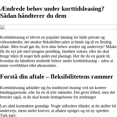
Ændrede behov under korttidsleasing?
Sådan håndterer du dem
Korttidsleasing er blevet en populær løsning for både private og
virksomheder, der ønsker fleksibilitet uden at binde sig til en flerårig
aftale. Men hvad gør du, hvis dine behov ændrer sig undervejs? Måske
får du nyt job med længere pendling, familien vokser, eller du skal
bruge bilen til noget helt andet end planlagt. Her får du en guide til,
hvordan du håndterer ændrede behov under korttidsleasing – uden at
miste overblikket eller økonomien.
Forstå din aftale – fleksibilitetens rammer
Korttidsleasing adskiller sig fra traditionel leasing ved sin kortere
bindingsperiode, ofte fra én til tolv måneder. Det giver frihed, men det
betyder også, at du skal kende betingelserne for ændringer.
Læs altid kontrakten grundigt. Nogle udbydere tillader, at du skifter bil
undervejs, mens andre kræver, at aftalen opsiges og en ny oprettes.
Tjek især: