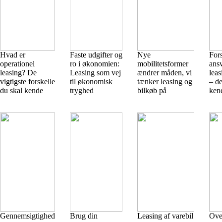
Hvad er
Faste udgifter og
Nye
For
operationel
ro i økonomien:
mobilitetsformer
ans
leasing? De
Leasing som vej
ændrer måden, vi
leas
vigtigste forskelle
til økonomisk
tænker leasing og
– de
du skal kende
tryghed
bilkøb på
kend
Gennemsigtighed
Brug din
Leasing af varebil
Over