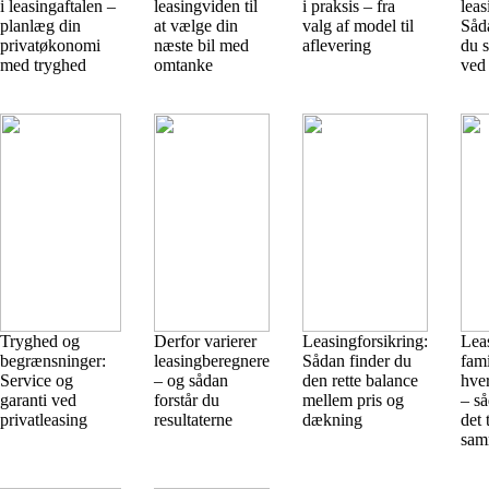
i leasingaftalen –
leasingviden til
i praksis – fra
leas
planlæg din
at vælge din
valg af model til
Såd
privatøkonomi
næste bil med
aflevering
du s
med tryghed
omtanke
ved 
Tryghed og
Derfor varierer
Leasingforsikring:
Lea
begrænsninger:
leasingberegnere
Sådan finder du
fami
Service og
– og sådan
den rette balance
hver
garanti ved
forstår du
mellem pris og
– så
privatleasing
resultaterne
dækning
det 
sam