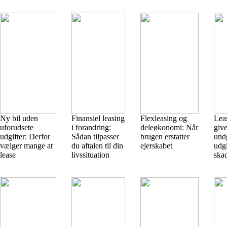
Ny bil uden
Finansiel leasing
Flexleasing og
Lea
uforudsete
i forandring:
deleøkonomi: Når
give
udgifter: Derfor
Sådan tilpasser
brugen erstatter
und
vælger mange at
du aftalen til din
ejerskabet
udgi
lease
livssituation
ska